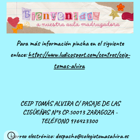
Para más información pincha en el siguiente
enlace:
https://www.ludicosport.com/centros/ceip-
tomas-alvira
CEIP TOMÁS ALVIRA C/ PASAJE DE LAS
CIGÜEÑAS Nº3 CP.50013 ZARAGOZA -
TELÉFONO 976423300
correo electrónico: despacho@colegiotomasalvira.es